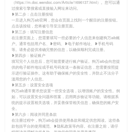
（https://m.doc.wendoc.com/Article/1696137.html）。您可以通
过搜索引擎搜索或直接输入网址来访问。
❥第二步：点击注册按钮
一旦进入狗万aib官网，您会在页面上找到一个醒目的注册按钮。
点击该按钮，您将被引导至注册页面。
❥第三步：填写注册信息
在注册页面上，您需要填写一些必要的个人信息来创建狗万aib账
户。通常包括用户名、❥密码、❥电子邮件地址、❥手机号码
等。请务必提供准确完整的信息，以确保顺利完成注册。
❥第四步：验证账户
填写完个人信息后，您可能需要进行账户验证。狗万aib会向您提
供的电子邮件地址或手机号码发送一条验证信息，您需要按照提
示进行验证操作。这有助于确保账户的安全性，并防止不法分子
滥用您的个人信息。
❥第五步：设置安全选项
狗万aib通常要求您设置一些安全选项，以增强账户的安全性。例
如，可以设置安全问题和答案，启用两步验证等功能。请根据系
统的提示设置相关选项，并妥善保管相关信息，确保您的账户安
全。
❥第六步：阅读并同意条款
在注册过程中，狗万aib会提供使用条款和规定供您阅读。这些条
款包括平台的使用规范、❥隐私政策等内容。在注册之前，请仔
细阅读并理解这些条款，并确保您同意并愿意遵守。