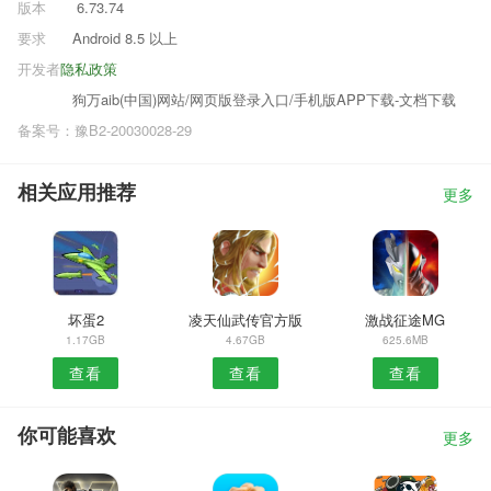
版本
6.73.74
要求
Android 8.5 以上
开发者
隐私政策
狗万aib(中国)网站/网页版登录入口/手机版APP下载-文档下载
备案号：豫B2-20030028-29
相关应用推荐
更多
坏蛋2
凌天仙武传官方版
激战征途MG
1.17GB
4.67GB
625.6MB
查看
查看
查看
你可能喜欢
更多