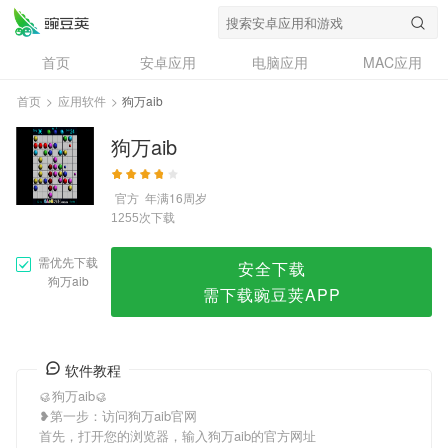
狗万aib
首页
安卓应用
电脑应用
MAC应用
资讯
专题
设计奖
创意应用
首页
>
应用软件
>
狗万aib
问答
狗万aib
官方
年满16周岁
次下载
1255
需优先下载
安全下载
狗万aib
需下载豌豆荚APP
软件教程
🥮狗万aib🥮
❥第一步：访问狗万aib官网
首先，打开您的浏览器，输入狗万aib的官方网址