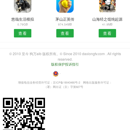
悠哉生活模拟
茅山正英传
山海经之馄饨起源
0.79GB
974.54MB
41.9MB
查看
查看
查看
© 2010 至今 狗万aib 版权所有。© Since 2010 daxiongtv.com . All rights
reserved.
版权保护投诉指引
・
增值电信业务经营许可证：京ICP备19043480号-2
网络出版服务许可证：
（署）网出证（京）字第827号