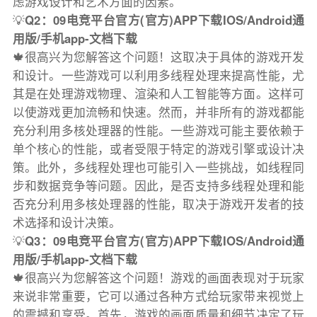
虑游戏设计和艺术方面的因素。
💡
Q2：09电竞平台官方(官方)APP下载IOS/Android通
用版/手机app-文档下载
🍁很高兴为您解答这个问题！这取决于具体的游戏开发
和设计。一些游戏可以利用多线程处理来提高性能，尤
其是在处理游戏物理、渲染和人工智能等方面。这样可
以使游戏更加流畅和快速。然而，并非所有的游戏都能
充分利用多核处理器的性能。一些游戏可能主要依赖于
单个核心的性能，或者受限于特定的游戏引擎或设计决
策。此外，多线程处理也可能引入一些挑战，如线程同
步和数据竞争等问题。因此，是否支持多线程处理和能
否充分利用多核处理器的性能，取决于游戏开发者的技
术选择和设计决策。
💡
Q3：09电竞平台官方(官方)APP下载IOS/Android通
用版/手机app-文档下载
🍁很高兴为您解答这个问题！游戏的画面表现对于玩家
来说非常重要，它可以通过各种方式给玩家带来视觉上
的震撼和享受。首先，游戏的画面质量和细节决定了玩