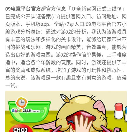
09电竞平台官方
🌈官方信息「🔰全新官网正式上线🔰」
已完成公开认证备案(✅/)提供官网入口、访问地址、网
页版本、手机版app、全站登录入口.09电竞平台官方小
编游戏分析总结：通过对游戏的分析，我认为该游戏具
有丰富的玩法和多样化的关卡设计，能够给玩家带来不
同的挑战和乐趣。游戏的画面精美，音效逼真，能够营
造出良好的游戏氛围。游戏的操作简单易懂，上手难度
适中，适合各个年龄段的玩家。同时，游戏还提供了丰
富的奖励和成就系统，增加了游戏的可玩性和挑战性。
总的来说，该游戏是一款有趣且富有创意的游戏，值得
一试。