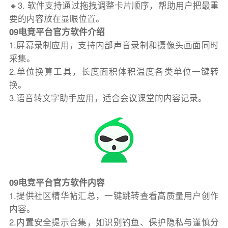
🔸3. 软件支持通过拖拽调整卡片顺序，帮助用户把最重
要的内容放在显眼位置。
09电竞平台官方软件介绍
1.屏幕录制应用，支持内部声音录制和摄像头画面同时
采集。
2.单位换算工具，长度面积体积温度各类单位一键转
换。
3.语音转文字助手应用，适合会议课堂的内容记录。
09电竞平台官方软件内容
1.提供社区精华帖汇总，一键跳转查看高质量用户创作
内容。
2.内置安全提示合集，如识别钓鱼、保护隐私与谨慎分