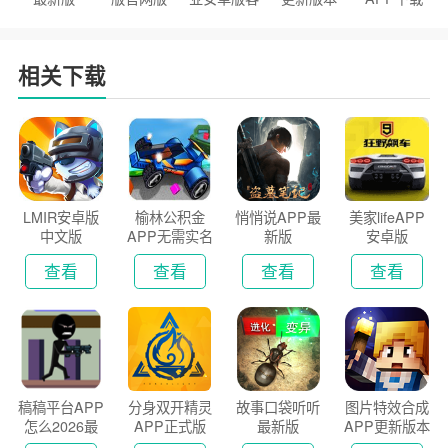
户端
2026
安装2026
相关下载
LMIR安卓版
榆林公积金
悄悄说APP最
美家lifeAPP
中文版
APP无需实名
新版
安卓版
认证版
查看
查看
查看
查看
稿稿平台APP
分身双开精灵
故事口袋听听
图片特效合成
怎么2026最
APP正式版
最新版
APP更新版本
新版
2026