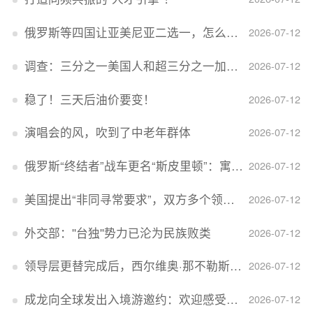
俄罗斯等四国让亚美尼亚二选一，怎么回事？
2026-07-12
调查：三分之一美国人和超三分之一加拿大人感到经济压力
2026-07-12
稳了！三天后油价要变！
2026-07-12
演唱会的风，吹到了中老年群体
2026-07-12
俄罗斯“终结者”战车更名“斯皮里顿”：寓意强大可靠，彰显俄精神力量
2026-07-12
美国提出“非同寻常要求”，双方多个领域分歧依旧，印美贸易谈判进入“关键阶段”
2026-07-12
外交部：''台独''势力已沦为民族败类
2026-07-12
领导层更替完成后，西尔维奥·那不勒斯出任Lucid首席执行官
2026-07-12
成龙向全球发出入境游邀约：欢迎感受无滤镜的真实中国
2026-07-12