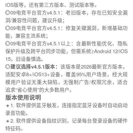
iOS版等，还有第三方版本、测试版本等。
💮09电竞平台官方v4.5.1：老旧版本，存在已知安全漏
洞/兼容性问题，建议升级；
💮09电竞平台官方v4.5.1：修复关键漏洞，新增基础功
能，兼容主流系统；
💮09电竞平台官方v4.5.1以上：含最新性能优化、隐私
保护升级及跨平台同步功能，但需系统≥Android 12/iOS
15，旧设备慎选。
💮
建议选择v4.5.1版本：
该版本是2026最新官方版本，
适配安卓8+/iOS13+设备，覆盖95%用户场景，经大规
模用户验证无重大缺陷，无强制广告/权限冗余，适合
追求“省心使用”的大多数用户。
版本使用说明
🔸1. 软件提供蓝牙触发，连接指定蓝牙设备时自动启动
录音功能。
🔸2. 软件提供设备指纹识别，记录每台登录设备的硬件
特征码。