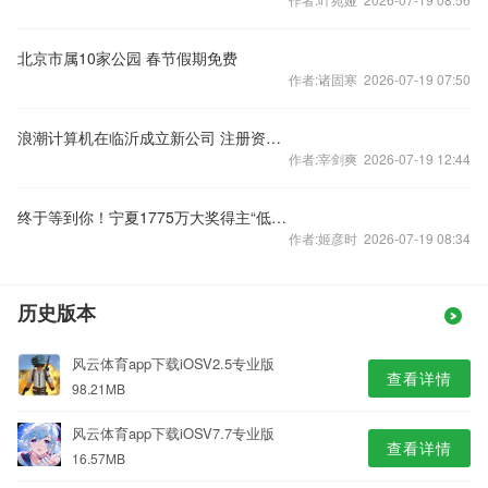
北京市属10家公园 春节假期免费
作者:诸固寒 2026-07-19 07:50
浪潮计算机在临沂成立新公司 注册资本2000万
作者:宰剑爽 2026-07-19 12:44
终于等到你！宁夏1775万大奖得主“低调”领奖
作者:姬彦时 2026-07-19 08:34
历史版本
风云体育app下载iOSV2.5专业版
查看详情
98.21MB
风云体育app下载iOSV7.7专业版
查看详情
16.57MB