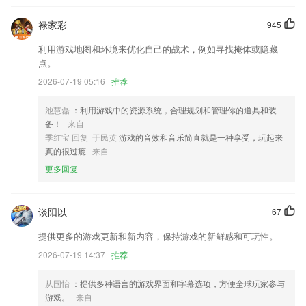
新增影子功能
禄家彩
945
更新店铺风格，修复部分bug。
利用游戏地图和环境来优化自己的战术，例如寻找掩体或隐藏
点。
随手拍升级为荣耀影像
2026-07-19 05:16
推荐
调整电话咨询通话时长，优化部分服务流程。
新增工行征信授权
池慧磊
：利用游戏中的资源系统，合理规划和管理你的道具和装
备！
来自
书城首页结构大调整，操作更流畅。
季红宝 回复 于民英
游戏的音效和音乐简直就是一种享受，玩起来
联系我们
真的很过瘾
来自
以上就是风云体育app下载iOS的介绍，如果您喜欢这款软件，您可以到
更多回复
应用商店进行打分评论，说出您的使用经历，以帮助我们更好的对产品进
行优化修改。
谈阳以
67
提供更多的游戏更新和新内容，保持游戏的新鲜感和可玩性。
2026-07-19 14:37
推荐
从国怡
：提供多种语言的游戏界面和字幕选项，方便全球玩家参与
游戏。
来自