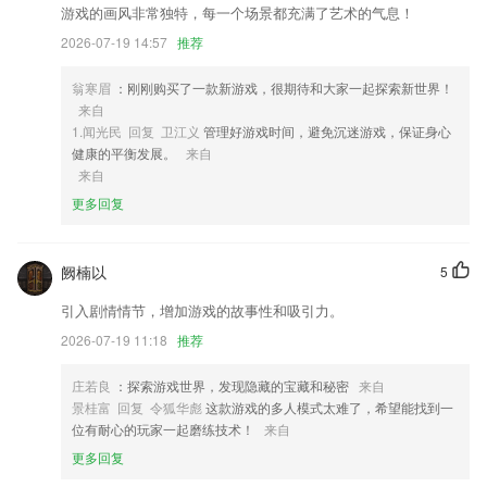
游戏的画风非常独特，每一个场景都充满了艺术的气息！
2,哪天的票价如何，都是会及时提供的，需要的信息都可以快速的掌握
2026-07-19 14:57
推荐
到；
3,想知道会员卡的玩法吗？各种免费骑行；
翁寒眉
：刚刚购买了一款新游戏，很期待和大家一起探索新世界！
4,根据自己的喜好来调整弹幕的方向和滚动速度，还能设置字体大小；
来自
1.闻光民 回复 卫江义
管理好游戏时间，避免沉迷游戏，保证身心
5,营业执照，燃气开户，食品经营许可证统一办理，省钱省时又省力；
健康的平衡发展。
来自
6,【广泛】涵盖所有2265民用车牌号
来自
更多回复
风云体育app下载iOS软件优势
1.比较全面的培训信息，在线视频学习以及课程还有随堂练习服务都有提
供；
阙楠以
5
2.【1】课程资源可以下载，即使没网也不会影响学习；
引入剧情情节，增加游戏的故事性和吸引力。
3.可以自由的选择学习内容，可以帮助孩子轻松在线学习拼音知识
2026-07-19 11:18
推荐
4.还可以针对个着名企业的招聘爱好，为用户智能推荐填报方案。
庄若良
：探索游戏世界，发现隐藏的宝藏和秘密
来自
5.基于学校官方信息系统的建设，数据准确，信息安全，界面更加美观，
景桂富 回复 令狐华彪
这款游戏的多人模式太难了，希望能找到一
使用体验更加流畅
位有耐心的玩家一起磨练技术！
来自
6.★完全同步当前发行教材，绝无缺漏页现象。
更多回复
风云体育app下载iOS更新了什么?