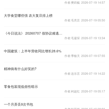
作者:樊莉毓 2026-07-19 14:57
大学食堂哪些强 农大复旦排上榜
作者:毛亮言 2026-07-19 05:50
《今日说法》 20260707 假协议难逃真罪责
作者:毛凝琛 2026-07-19 13:34
中国建筑：上半年营收同比增长28.6%
作者:季馥天 2026-07-19 07:55
精神病有什么好笑的?
作者:连乐言 2026-07-19 14:22
零食包装现低俗性暗示
作者:柯超红 2026-07-19 05:17
一个月弄丢9次书包
作者:叶苑娅 2026-07-19 08:56