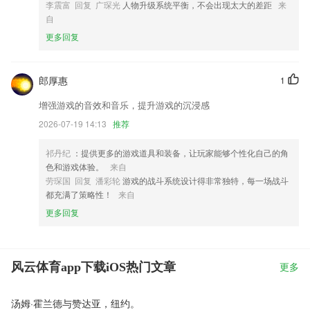
李震富 回复 广琛光
人物升级系统平衡，不会出现太大的差距
来
自
更多回复
郎厚惠
1
增强游戏的音效和音乐，提升游戏的沉浸感
2026-07-19 14:13
推荐
祁丹纪
：提供更多的游戏道具和装备，让玩家能够个性化自己的角
色和游戏体验。
来自
劳琛国 回复 潘彩轮
游戏的战斗系统设计得非常独特，每一场战斗
都充满了策略性！
来自
更多回复
风云体育app下载iOS热门文章
更多
汤姆·霍兰德与赞达亚，纽约。