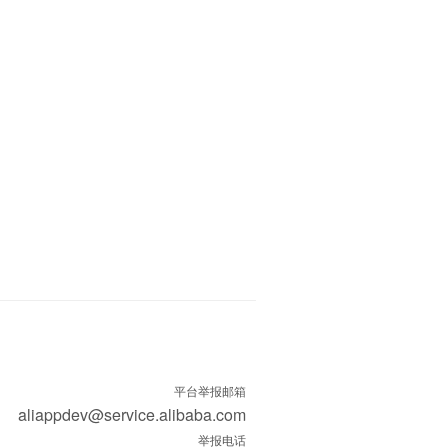
平台举报邮箱
aliappdev@service.alibaba.com
举报电话