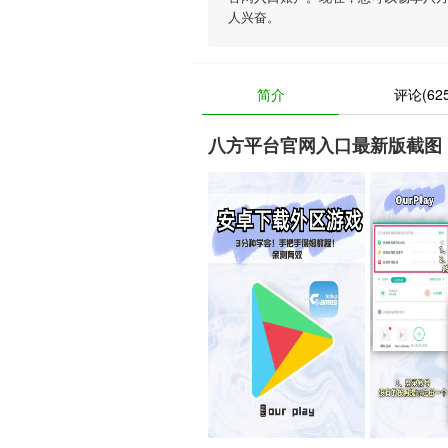
人兴奋。
简介
评论(625
八方平台官网入口最新版截图