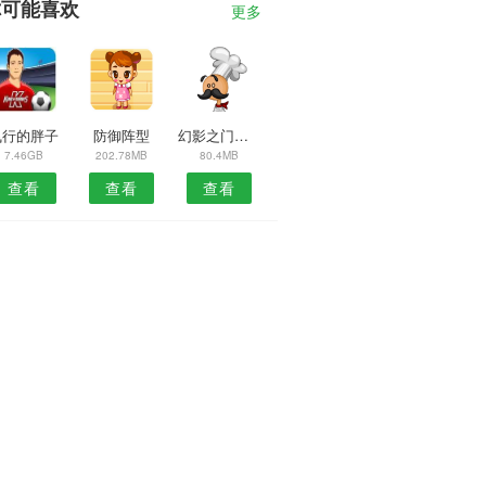
你可能喜欢
更多
飞行的胖子
防御阵型
幻影之门最后的女武神
7.46GB
202.78MB
80.4MB
查看
查看
查看