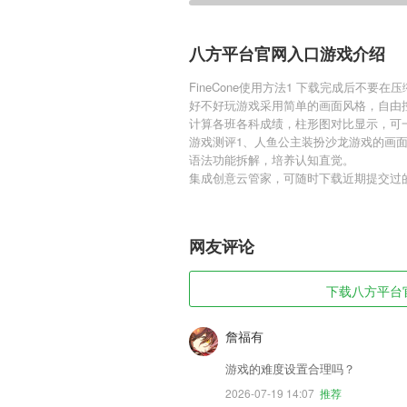
八方平台官网入口游戏介绍
FineCone使用方法1 下载完成后不要
好不好玩游戏采用简单的画面风格，自由
计算各班各科成绩，柱形图对比显示，可
游戏测评1、人鱼公主装扮沙龙游戏的画
语法功能拆解，培养认知直觉。
集成创意云管家，可随时下载近期提交过
网友评论
下载八方平台官
詹福有
游戏的难度设置合理吗？
2026-07-19 14:07
推荐