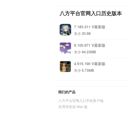
八方平台官网入口历史版本
7.183.311 V最新版
大小 30.98
6.100.971 V最新版
大小 94.23MB
4.515.190 V最新版
大小 5.73MB
我们的产品
八方平台官网入口手机客户端
应用安装器 Mac 版