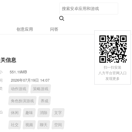
创意应用
问答
相关信息
扫一扫安装
小
551.19MB
八方平台官网入口
发现更多
间
2026年07月19日 14:07
类
动作游戏
策略游戏
角色扮演游戏
养成
AG
休闲
趣味
消除
文字
社交
视频
聊天
空间