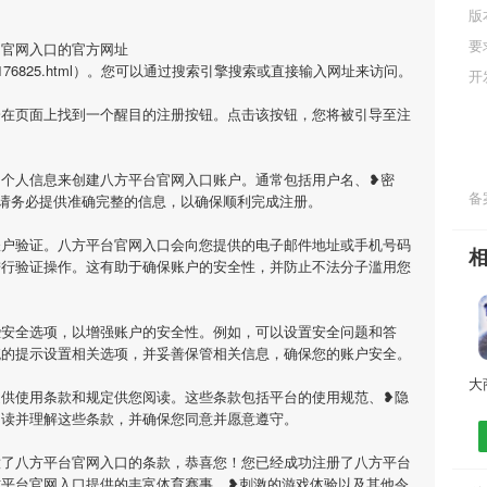
版
要
台官网入口的官方网址
m/fanwen/176825.html）。您可以通过搜索引擎搜索或直接输入网址来访问。
开
会在页面上找到一个醒目的注册按钮。点击该按钮，您将被引导至注
的个人信息来创建八方平台官网入口账户。通常包括用户名、❥密
备案
请务必提供准确完整的信息，以确保顺利完成注册。
账户验证。八方平台官网入口会向您提供的电子邮件地址或手机号码
进行验证操作。这有助于确保账户的安全性，并防止不法分子滥用您
些安全选项，以增强账户的安全性。例如，可以设置安全问题和答
统的提示设置相关选项，并妥善保管相关信息，确保您的账户安全。
提供使用条款和规定供您阅读。这些条款包括平台的使用规范、❥隐
阅读并理解这些条款，并确保您同意并愿意遵守。
意了八方平台官网入口的条款，恭喜您！您已经成功注册了八方平台
方平台官网入口提供的丰富体育赛事、❥刺激的游戏体验以及其他令