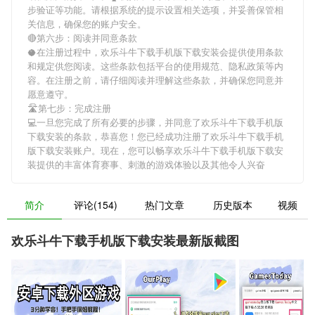
步验证等功能。请根据系统的提示设置相关选项，并妥善保管相
关信息，确保您的账户安全。
🔴第六步：阅读并同意条款
🥥在注册过程中，
欢乐斗牛下载手机版下载安装
会提供使用条款
和规定供您阅读。这些条款包括平台的使用规范、隐私政策等内
容。在注册之前，请仔细阅读并理解这些条款，并确保您同意并
愿意遵守。
🛣第七步：完成注册
💻一旦您完成了所有必要的步骤，并同意了
欢乐斗牛下载手机版
下载安装
的条款，恭喜您！您已经成功注册了欢乐斗牛下载手机
版下载安装账户。现在，您可以畅享
欢乐斗牛下载手机版下载安
装
提供的丰富体育赛事、刺激的游戏体验以及其他令人兴奋
简介
评论(154)
热门文章
历史版本
视频
欢乐斗牛下载手机版下载安装最新版截图