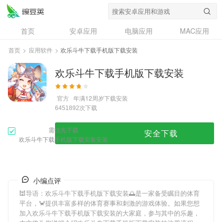
首页
安卓应用
电脑应用
MAC应用
资讯
专题
设计奖
创意应用
首页
>
应用软件
>
欢乐斗牛下载手机版下载安装
问答
欢乐斗牛下载手机版下载安装
官方
年满12周岁
下载安装
次下载
6451892
需优先下载
安全下载
欢乐斗牛下载手机版下载安装安装
小编点评
🕍导语：
欢乐斗牛下载手机版下载安装
🌅是一家备受瞩目的体育
平台，🦀提供丰富多样的体育赛事和刺激的游戏体验。如果您想
加入
欢乐斗牛下载手机版下载安装
的大家庭，参与其中的乐趣，