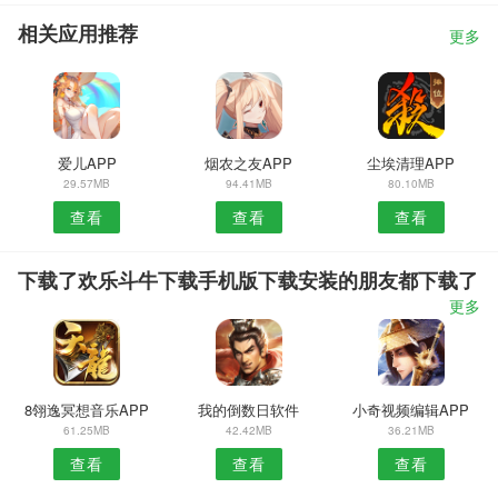
相关应用推荐
更多
爱儿APP
烟农之友APP
尘埃清理APP
29.57MB
94.41MB
80.10MB
查看
查看
查看
下载了欢乐斗牛下载手机版下载安装的朋友都下载了
更多
8翎逸冥想音乐APP
我的倒数日软件
小奇视频编辑APP
61.25MB
42.42MB
36.21MB
查看
查看
查看