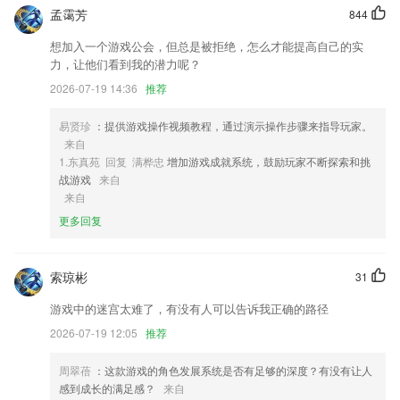
动，不然情人真的变死党
孟霭芳
844
2,温度超高时，音控报警。
想加入一个游戏公会，但总是被拒绝，怎么才能提高自己的实
3,从广播电视到移动终端，手机江西台app将始终坚持唱响主旋律、传播
力，让他们看到我的潜力呢？
正能量。
2026-07-19 14:36
推荐
4,【更新】全新界面，体验更多启蒙阅读
易贤珍
：提供游戏操作视频教程，通过演示操作步骤来指导玩家。
5,一如既往好用，手机端全新上线。
来自
6,专业运维团队更新地铁信息，包括线路图，站点信息、出口信息、卫生
1.东真苑 回复 满桦忠
增加游戏成就系统，鼓励玩家不断探索和挑
间信息、首末车时间、出口地图等；
战游戏
来自
来自
欢乐斗牛下载手机版下载安装软件优势
更多回复
1.课程采用“预习教授练习检测复习拓展”六步教学法
2.惜墨学古诗app拥有智能评测系统，随时可以分享学习动态，让更多人
索琼彬
31
了解该古诗。
游戏中的迷宫太难了，有没有人可以告诉我正确的路径
3.你可以根据自己的喜好来选择，不同的类型进行了全面的细分，选择更
加的简单;
2026-07-19 12:05
推荐
4.无论你是初学者还是准备考级的人员，都可以使用
周翠蓓
：这款游戏的角色发展系统是否有足够的深度？有没有让人
5.兴趣：激励式教学，促进学习能力以及学习效果
感到成长的满足感？
来自