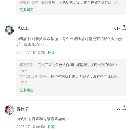
贺斌辰 回复 蒲彪朗
多与其他玩家交流，共同解决游戏难题
来自
6.跟踪校园卡机械设备的位置信息，反馈当前校园卡机械设备的当地情况
更多回复
欢乐斗牛下载手机版下载安装更新了什么?
优化了部分应用
毛聪琬
617
阅读时长换金币，从此看书不花钱.
游戏的技能特效非常华丽，每个技能释放时都会有炫酷的动画效
开发商:北京一起嗨网络科技有限公司
果，非常赏心悦目。
青年服务。这里有招聘信息，四六级成绩查询，就业创业证书查询，甚至
2026-07-19 13:25
推荐
还可以在这里买电影票和玩卫星明信片，未来还会有更多方便生活的服
务；
濮阳恒宁
：尝试不同的角色组合和技能搭配，发现最强的战略！
全新的个人页面
来自
范晶璐 回复 荣善行
这个游戏玩起来太无聊了，没有任何挑战性。
新增了手机杀毒功能，保护用户手机不受病毒侵害
来自
联系我们
更多回复
以上就是欢乐斗牛下载手机版下载安装的介绍，如果您喜欢这款软件，您
可以到应用商店进行打分评论，说出您的使用经历，以帮助我们更好的对
产品进行优化修改。
曹秋洁
36
游戏中的音乐和背景音乐如何？
2026-07-19 09:59
推荐