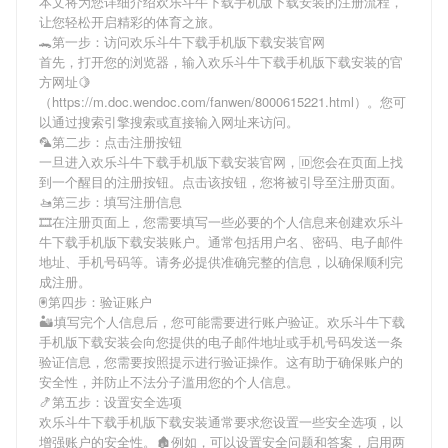
本文将为您详细介绍
欢乐斗牛下载手机版下载安装
的注册流程，
让您轻松开启精彩的体育之旅。
🐊第一步：访问欢乐斗牛下载手机版下载安装官网
首先，打开您的浏览器，输入
欢乐斗牛下载手机版下载安装
的官
方网址🍋
（https://m.doc.wendoc.com/fanwen/8000615221.html）。您可
以通过搜索引擎搜索或直接输入网址来访问。
🦜第二步：点击注册按钮
一旦进入
欢乐斗牛下载手机版下载安装
官网，🆔您会在页面上找
到一个醒目的注册按钮。点击该按钮，您将被引导至注册页面。
🚤第三步：填写注册信息
🎞在注册页面上，您需要填写一些必要的个人信息来创建
欢乐斗
牛下载手机版下载安装
账户。通常包括用户名、密码、电子邮件
地址、手机号码等。请务必提供准确完整的信息，以确保顺利完
成注册。
🖲第四步：验证账户
🏜填写完个人信息后，您可能需要进行账户验证。
欢乐斗牛下载
手机版下载安装
会向您提供的电子邮件地址或手机号码发送一条
验证信息，您需要按照提示进行验证操作。这有助于确保账户的
安全性，并防止不法分子滥用您的个人信息。
🍤第五步：设置安全选项
欢乐斗牛下载手机版下载安装
通常要求您设置一些安全选项，以
增强账户的安全性。🏚例如，可以设置安全问题和答案，启用两