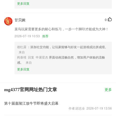
更多回复
甘贝婉
0
菜鸟玩家需要更多的耐心和练习，一步一个脚印才能成为大神！
2026-07-19 10:53
推荐
都红露
：添加社交功能，让玩家能够与好友一起游戏或比拼成绩。
来自
阎泰维 回复 申屠星杰
界面动画流畅自然，增加用户体验的流畅
感。
来自
更多回复
mg4377官网网址热门文章
更多
第十届嘉陵江放牛节即将盛大启幕
作者:邰忠全 2026-07-19 13:56