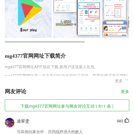
mg4377官网网址下载简介
mg4377官网网址
APP,现在下载,新用户还送新人礼包.
mg4377官网网址是一款非常好玩的休闲娱乐游戏。里面的模式是采用制
更多
造肥皂的方式来进行的。很多人都见过肥皂，但是。都不知道肥皂的制作
方法是怎么样的吧，那这款游戏车让你知道一下，想要感受制作肥皂的玩
网友评论
更多
家快来体验一下吧。
mg4377官网网址软件特色
下载mg4377官网网址参与网友评论互动 ( 811 条 )
1,按照业务规范流程设计，全流程自动化跟进，多端数据实时共享，
凌翠雯
983
2,智能学习:发现弱点,透过智能推送个人化练习,针对性清除弱点,巩固已
学知识点
与其他玩家合作，共同战胜强大的敌人