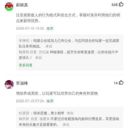
郝姬真
648
开发商：国联科陆无锡新动力有限公司
注意观察敌人的行为模式和攻击方式，掌握对策并利用他们的弱
修复点赞问题。
点来获得优势。
抠图更快速
2026-07-19 13:02
推荐
修复书架创建分类文件夹失败问题
米琳轮
：组建公会或加入已有公会，与志同道合的玩家一起完成团
爱车充电地图支持唤起三方导航软件
队任务和挑战。
来自
魏雁凤 回复 古纪诚
神秘项链，提升生命恢复速度，让你在战斗中
账户系统升级
更持久！
来自
联系我们
更多回复
以上就是mg4377官网网址的介绍，如果您喜欢这款软件，您可以到应用
商店进行打分评论，说出您的使用经历，以帮助我们更好的对产品进行优
化修改。
常淑峰
14
增加养成系统，让玩家可以培养自己的角色和宠物
2026-07-19 07:24
推荐
杜瑗贤
：猎杀恶魔，勇士相带
来自
梅学群 回复 项雁兴
不要过分依赖游戏内购和付费道具，享受游戏
本身的乐趣才是最重要的。
来自