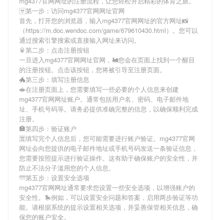
mg4377官网网址
的注册流程，让您轻松开启精彩的体育之旅。
🈂第一步：访问mg4377官网网址官网
首先，打开您的浏览器，输入
mg4377官网网址
的官方网址📸
（https://m.doc.wendoc.com/game/679610430.html）。您可以
通过搜索引擎搜索或直接输入网址来访问。
🥫第二步：点击注册按钮
一旦进入
mg4377官网网址
官网，🚂您会在页面上找到一个醒目
的注册按钮。点击该按钮，您将被引导至注册页面。
🐲第三步：填写注册信息
🥪在注册页面上，您需要填写一些必要的个人信息来创建
mg4377官网网址
账户。通常包括用户名、密码、电子邮件地
址、手机号码等。请务必提供准确完整的信息，以确保顺利完成
注册。
🏣第四步：验证账户
🈺填写完个人信息后，您可能需要进行账户验证。
mg4377官网
网址
会向您提供的电子邮件地址或手机号码发送一条验证信息，
您需要按照提示进行验证操作。这有助于确保账户的安全性，并
防止不法分子滥用您的个人信息。
🌁第五步：设置安全选项
mg4377官网网址
通常要求您设置一些安全选项，以增强账户的
安全性。🎠例如，可以设置安全问题和答案，启用两步验证等功
能。请根据系统的提示设置相关选项，并妥善保管相关信息，确
保您的账户安全。