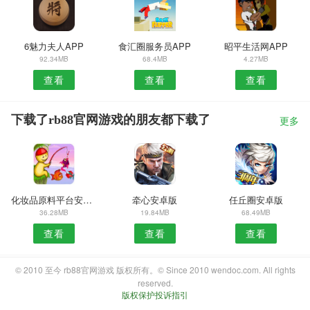
6魅力夫人APP
食汇圈服务员APP
昭平生活网APP
92.34MB
68.4MB
4.27MB
查看
查看
查看
下载了rb88官网游戏的朋友都下载了
更多
化妆品原料平台安卓版
牵心安卓版
任丘圈安卓版
36.28MB
19.84MB
68.49MB
查看
查看
查看
© 2010 至今 rb88官网游戏 版权所有。© Since 2010 wendoc.com. All rights
reserved.
版权保护投诉指引