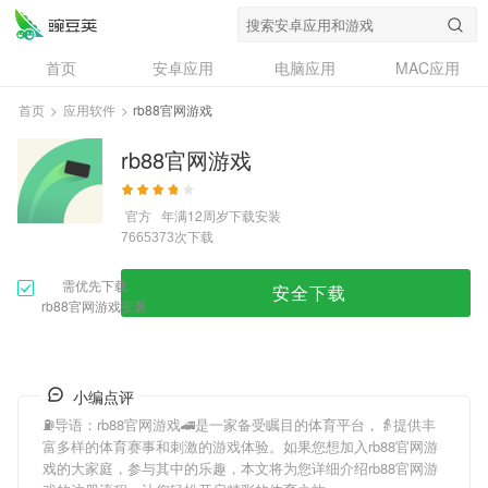
首页
安卓应用
电脑应用
MAC应用
资讯
专题
设计奖
创意应用
首页
>
应用软件
>
rb88官网游戏
问答
rb88官网游戏
官方
年满12周岁
下载安装
次下载
7665373
需优先下载
安全下载
rb88官网游戏安装
小编点评
⛽️导语：
rb88官网游戏
🚄是一家备受瞩目的体育平台，👵提供丰
富多样的体育赛事和刺激的游戏体验。如果您想加入
rb88官网游
戏
的大家庭，参与其中的乐趣，本文将为您详细介绍
rb88官网游