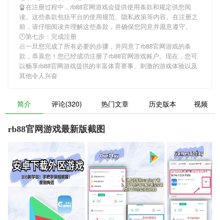
🔏在注册过程中，
rb88官网游戏
会提供使用条款和规定供您阅
读。这些条款包括平台的使用规范、隐私政策等内容。在注册之
前，请仔细阅读并理解这些条款，并确保您同意并愿意遵守。
🕗第七步：完成注册
🥟一旦您完成了所有必要的步骤，并同意了
rb88官网游戏
的条
款，恭喜您！您已经成功注册了rb88官网游戏账户。现在，您可
以畅享
rb88官网游戏
提供的丰富体育赛事、刺激的游戏体验以及
其他令人兴奋
简介
评论(320)
热门文章
历史版本
视频
rb88官网游戏最新版截图