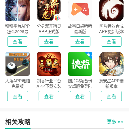
稿稿平台APP
分身双开精灵
故事口袋听听
图片特效合成
怎么2026最
APP正式版
最新版
APP更新版本
新版
2026
查看
查看
查看
查看
大角APP电脑
制香行业平台
照片视频备份
慧安星APP更
免费版
APP下载安装
安卓版免登陆
新版本
2026
版
查看
查看
查看
查看
相关攻略
更多