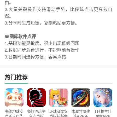
由。
2.大量关键操作支持滑动手势，比传统点击更高效自
然。
3.分享时生成短链，复制粘贴更方便。
55图库软件点评
1.基础功能灵敏度，很少出现低级问题
2.数据同步后台进行，不影响前台操作
3.日期时间选择方便，容易点错
热门推荐
书签地球安
餐饮酒店平
环球驿家安
木屋竹屋建
116格兰仕
卓版无广告
台安卓版
卓版新版免
造APP正
居家APP