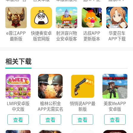
官方正版
2026版
费下载
版2026
手机版
e蓉江APP
快捷奏安卓
射洪容兴物
达叔APP
华夏召车
最新版
版官网版
业安卓版客
更新版本
APP下载
户端
2026
安装2026
相关下载
LMIR安卓版
榆林公积金
悄悄说APP最
美家lifeAPP
中文版
APP无需实名
新版
安卓版
认证版
查看
查看
查看
查看