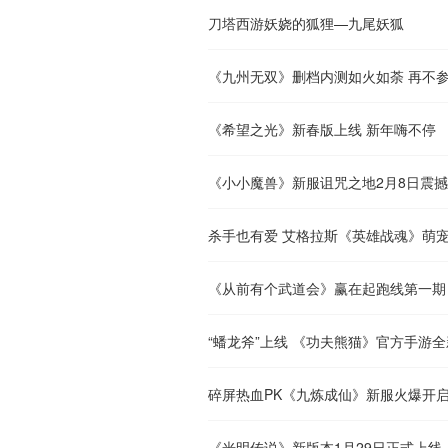
刀塔西游妖娆的狐狸—九尾妖狐
《九州无双》删档内测如火如荼 再不
《希望之光》新春版上线 新年嗨不停
《小小魔兽》新服诅咒之地2月8日震
杀手也有爱 艾格拉斯《英雄战魂》萌
《从前有个武道会》赢在起跑线第一期
“蟠龙斧”上线 《功夫熊猫》官方手游
碎屏热血PK《九炼成仙》新服火爆开
《光明传说》新版本1月29日正式上线