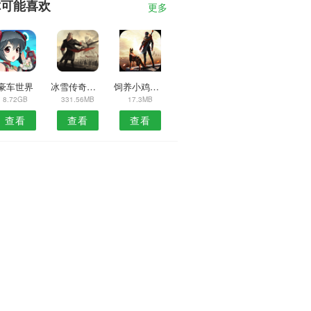
你可能喜欢
更多
豪车世界
冰雪传奇游戏
饲养小鸡模拟器
8.72GB
331.56MB
17.3MB
查看
查看
查看