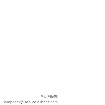
平台举报邮箱
aliappdev@service.alibaba.com