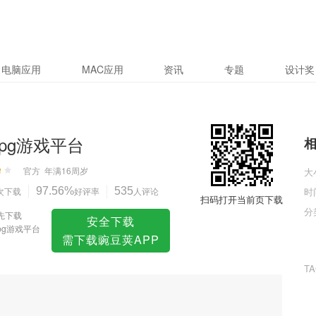
电脑应用
MAC应用
资讯
专题
设计奖
pg游戏平台
官方
年满16周岁
大
次下载
97.56%
好评率
535
人评论
时
扫码打开当前页下载
分
先下载
安全下载
pg游戏平台
需下载豌豆荚APP
T