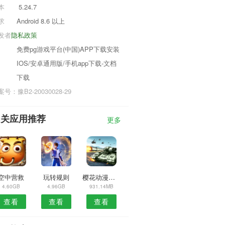
本
5.24.7
求
Android 8.6 以上
发者
隐私政策
免费pg游戏平台(中国)APP下载安装
IOS/安卓通用版/手机app下载-文档
下载
号：豫B2-20030028-29
相关应用推荐
更多
空中营救
玩转规则
樱花动漫进击的巨人
4.60GB
4.96GB
931.14MB
查看
查看
查看