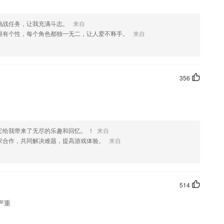
挑战任务，让我充满斗志。
来自
很有个性，每个角色都独一无二，让人爱不释手。
来自
356
它给我带来了无尽的乐趣和回忆。 ！
来自
家合作，共同解决难题，提高游戏体验。
来自
514
严重