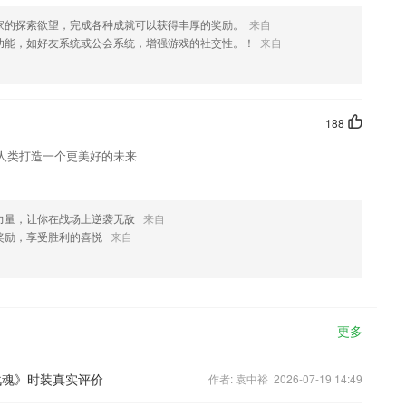
家的探索欲望，完成各种成就可以获得丰厚的奖励。
来自
功能，如好友系统或公会系统，增强游戏的社交性。！
来自
188
人类打造一个更美好的未来
力量，让你在战场上逆袭无敌
来自
奖励，享受胜利的喜悦
来自
更多
战魂》时装真实评价
作者: 袁中裕 2026-07-19 14:49