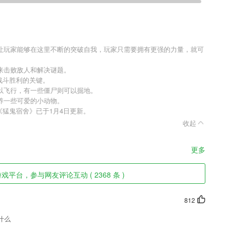
让玩家能够在这里不断的突破自我，玩家只需要拥有更强的力量，就可
来击败敌人和解决谜题。
战斗胜利的关键。
以飞行，有一些僵尸则可以掘地。
养一些可爱的小动物。
猛鬼宿舍》已于1月4日更新。
收起
更多
戏平台，参与网友评论互动 ( 2368 条 )
812
什么