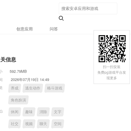
创意应用
问答
相关信息
扫一扫安装
小
592.79MB
免费pg游戏平台发
现更多
间
2026年07月19日 14:49
类
养成
逃生动作
格斗游戏
角色扮演
AG
休闲
趣味
消除
文字
社交
视频
聊天
空间