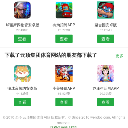
球骊斯探物管安卓版
有为招聘APP
聚合圆安卓版
27.43MB
20.77MB
87.28MB
查看
查看
查看
下载了云顶集团体育网站的朋友都下载了
更多
懂球帝预约安卓版
小美师傅APP
亦庄生活网APP
44.32MB
63.82MB
20.39MB
查看
查看
查看
© 2010 至今 云顶集团体育网站 版权所有。© Since 2010 wendoc.com. All rights
reserved.
版权保护投诉指引