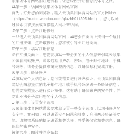
顶集团体育网站
的注册流程，让您轻松开启精彩的体育之旅。
🌅第一步：访问云顶集团体育网站官网
首先，打开您的浏览器，输入
云顶集团体育网站
的官方网址🍚
（https://m.doc.wendoc.com/qiuzhi/911305.html）。您可以通
过搜索引擎搜索或直接输入网址来访问。
🥀第二步：点击注册按钮
一旦进入
云顶集团体育网站
官网，🚅您会在页面上找到一个醒目
的注册按钮。点击该按钮，您将被引导至注册页面。
🧒第三步：填写注册信息
🥔在注册页面上，您需要填写一些必要的个人信息来创建
云顶集
团体育网站
账户。通常包括用户名、密码、电子邮件地址、手机
号码等。请务必提供准确完整的信息，以确保顺利完成注册。
🚨第四步：验证账户
🍒填写完个人信息后，您可能需要进行账户验证。
云顶集团体育
网站
会向您提供的电子邮件地址或手机号码发送一条验证信息，
您需要按照提示进行验证操作。这有助于确保账户的安全性，并
防止不法分子滥用您的个人信息。
🍳第五步：设置安全选项
云顶集团体育网站
通常要求您设置一些安全选项，以增强账户的
安全性。🌸例如，可以设置安全问题和答案，启用两步验证等功
能。请根据系统的提示设置相关选项，并妥善保管相关信息，确
保您的账户安全。
🌺第六步：阅读并同意条款