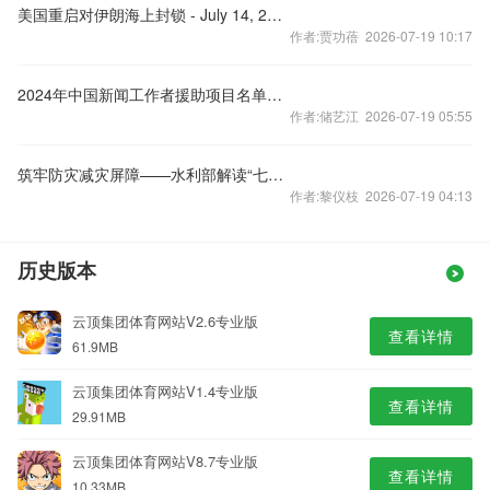
美国重启对伊朗海上封锁 - July 14, 2026
作者:贾功蓓 2026-07-19 10:17
2024年中国新闻工作者援助项目名单发布
作者:储艺江 2026-07-19 05:55
筑牢防灾减灾屏障——水利部解读“七下八上”防汛关键期热点问题
作者:黎仪枝 2026-07-19 04:13
历史版本
云顶集团体育网站V2.6专业版
查看详情
61.9MB
云顶集团体育网站V1.4专业版
查看详情
29.91MB
云顶集团体育网站V8.7专业版
查看详情
10.33MB