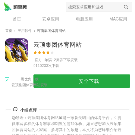
首页
安卓应用
电脑应用
MAC应用
资讯
专题
设计奖
创意应用
首页
>
应用软件
>
云顶集团体育网站
问答
云顶集团体育网站
官方
年满12周岁
下载安装
次下载
9110233
需优先下载
安全下载
云顶集团体育网站安装
小编点评
🥝导语：
云顶集团体育网站
📽是一家备受瞩目的体育平台，🏺提
供丰富多样的体育赛事和刺激的游戏体验。如果您想加入
云顶集
团体育网站
的大家庭，参与其中的乐趣，本文将为您详细介绍
云